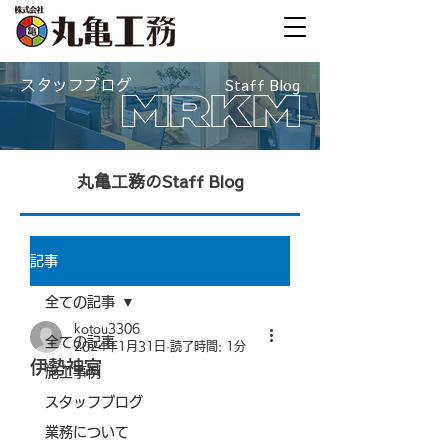
スタッフブログ
Staff Blog
丸亀工務のStaff Blog
記事
全ての記事
kotou3306
全ての記事
2024年1月31日
読了時間: 1分
伊勢神宮
施工事例
スタッフブログ
業務について